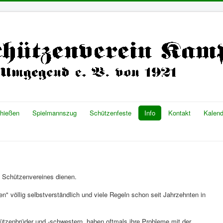
chießen
Spielmannszug
Schützenfeste
Info
Kontakt
Kalend
es Schützenvereines dienen.
sen" völlig selbstverständlich und viele Regeln schon seit Jahrzehnten in
ützenbrüder und -schwestern, haben oftmals ihre Probleme mit der